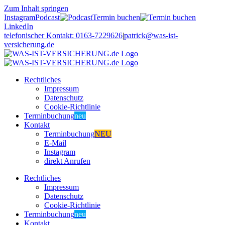
Zum Inhalt springen
Instagram
Podcast
Termin buchen
LinkedIn
telefonischer Kontakt: 0163-7229626
|
patrick@was-ist-
versicherung.de
Rechtliches
Impressum
Datenschutz
Cookie-Richtlinie
Terminbuchung
neu
Kontakt
Terminbuchung
NEU
E-Mail
Instagram
direkt Anrufen
Rechtliches
Impressum
Datenschutz
Cookie-Richtlinie
Terminbuchung
neu
Kontakt