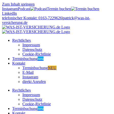
Zum Inhalt springen
Instagram
Podcast
Termin buchen
LinkedIn
telefonischer Kontakt: 0163-7229626
|
patrick@was-ist-
versicherung.de
Rechtliches
Impressum
Datenschutz
Cookie-Richtlinie
Terminbuchung
neu
Kontakt
Terminbuchung
NEU
E-Mail
Instagram
direkt Anrufen
Rechtliches
Impressum
Datenschutz
Cookie-Richtlinie
Terminbuchung
neu
Kontakt