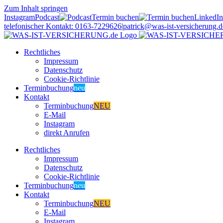
Zum Inhalt springen
Instagram
Podcast
Termin buchen
LinkedIn
telefonischer Kontakt: 0163-7229626
|
patrick@was-ist-versicherung.d
Rechtliches
Impressum
Datenschutz
Cookie-Richtlinie
Terminbuchung
neu
Kontakt
Terminbuchung
NEU
E-Mail
Instagram
direkt Anrufen
Rechtliches
Impressum
Datenschutz
Cookie-Richtlinie
Terminbuchung
neu
Kontakt
Terminbuchung
NEU
E-Mail
Instagram